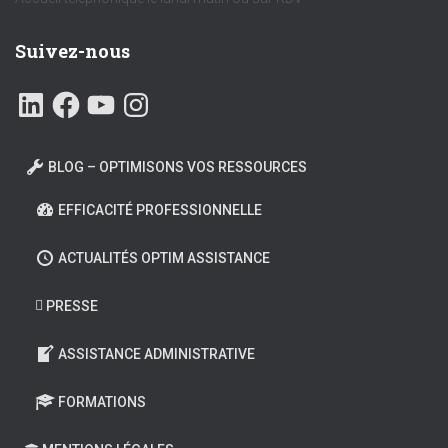
Suivez-nous
L
F
Y
I
I
A
O
N
N
C
U
S
K
E
T
T
E
B
U
A
D
O
B
G
BLOG – OPTIMISONS VOS RESSOURCES
I
O
E
R
N
K
A
M
EFFICACITÉ PROFESSIONNELLE
ACTUALITÉS OPTIM ASSISTANCE
PRESSE
ASSISTANCE ADMINISTRATIVE
FORMATIONS