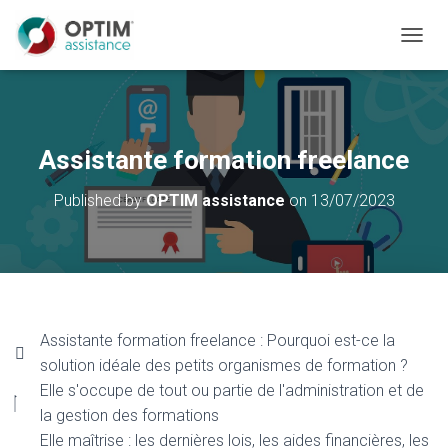
Secrétaire indépendante Ancenis et gestion du temps à distance
O
U
V
R
I
R
Assistante formation freelance
/
F
Published by
OPTIM assistance
on
13/07/2023
E
R
M
E
R
L
A
N
Assistante formation freelance : Pourquoi est-ce la
A
solution idéale des petits organismes de formation ?
V
Elle s'occupe de tout ou partie de l'administration et de
I
G
la gestion des formations
A
Elle maîtrise : les dernières lois, les aides financières, les