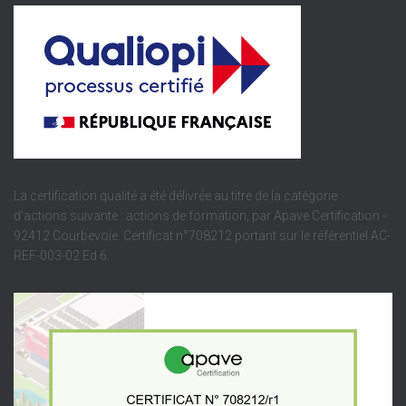
La certification qualité a été délivrée au titre de la catégorie
d'actions suivante : actions de formation, par Apave Certification -
92412 Courbevoie. Certificat n°708212 portant sur le référentiel AC-
REF-003-02 Ed 6.