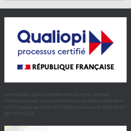
La certification qualité a été délivrée au titre de la catégorie
d'actions suivante : actions de formation, par Apave Certification -
92412 Courbevoie. Certificat n°708212 portant sur le référentiel AC-
REF-003-02 Ed 6.