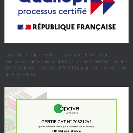
La certification qualité a été délivrée au titre de la catégorie
d'actions suivante : actions de formation, par Apave Certification -
92412 Courbevoie. Certificat n°708212 portant sur le référentiel AC-
REF-003-02 Ed 6.